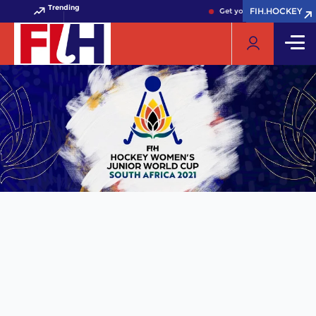
Trending
FIH.HOCKEY
FIH.HOCKEY
Get your FIH Hockey World