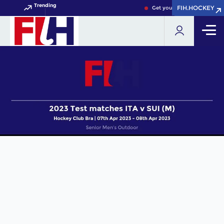
Trending
FIH.HOCKEY
FIH.HOCKEY
Get your FIH Hockey World 