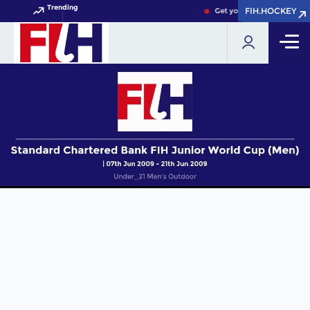
Trending
FIH.HOCKEY
FIH.HOCKEY
Get your FIH Hockey World