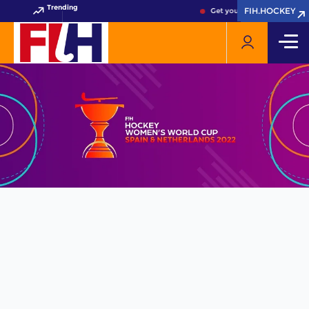
Trending
FIH.HOCKEY
FIH.HOCKEY
Get your FIH Hockey World 