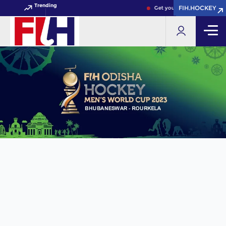
Trending
FIH.HOCKEY
FIH.HOCKEY
Get your FIH Hockey World 